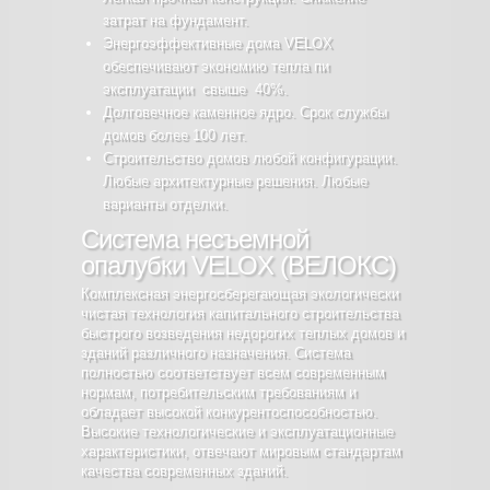
затрат на фундамент.
Энергоэффективные дома VELOX
обеспечивают экономию тепла пи
эксплуатации свыше 40%.
Долговечное каменное ядро. Срок службы
домов более 100 лет.
Строительство домов любой конфигурации.
Любые архитектурные решения. Любые
варианты отделки.
Cистема несъемной
опалубки VELOX (ВЕЛОКС)
Комплексная энергосберегающая экологически
чистая технология капитального строительства
быстрого возведения недорогих теплых домов и
зданий различного назначения. Система
полностью соответствует всем современным
нормам, потребительским требованиям и
обладает высокой конкурентоспособностью.
Высокие технологические и эксплуатационные
характеристики, отвечают мировым стандартам
качества современных зданий.