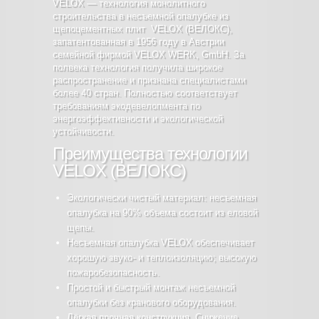
VELOX — технология монолитного
строительства в несъемной опалубке из
щепоцементных плит VELOX (ВЕЛОКС),
запатентованная в 1956 году в Австрии
семейной фирмой VELOX WERK, GmbH. За
полвека технология получила широкое
распространение и признана специалистами
более 40 стран. Полностью соответствует
требованиям экодевелопмента по
энергоэффективности и экологической
устойчивости.
Преимущества технологии
VELOX (ВЕЛОКС)
Экологически чистый материал: несъемная
опалубка на 90% объема состоит из еловой
щепы.
Несъемная опалубка VELOX обеспечивает
хорошую звуко- и теплоизоляцию; высокую
пожаробезопасность.
Простой и быстрый монтаж несъемной
опалубки без кранового оборудования.
Лёгкая прочная конструкция. Снижение