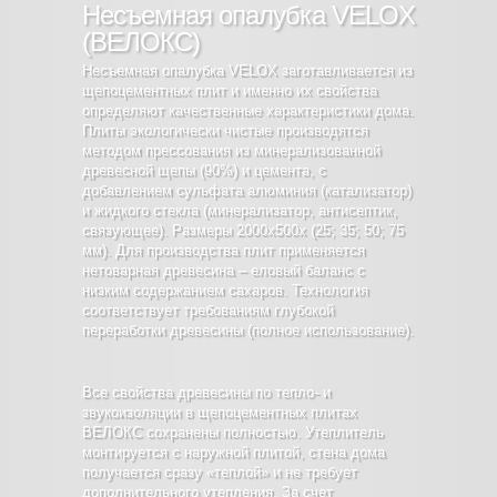
Несъемная опалубка VELOX
(ВЕЛОКС)
Несъемная опалубка VELOX заготавливается из
щепоцементных плит и именно их свойства
определяют качественные характеристики дома.
Плиты экологически чистые производятся
методом прессования из минерализованной
древесной щепы (90%) и цемента, с
добавлением сульфата алюминия (катализатор)
и жидкого стекла (минерализатор, антисептик,
связующее). Размеры 2000х500х (25; 35; 50; 75
мм). Для производства плит применяется
нетоварная древесина – еловый баланс с
низким содержанием сахаров. Технология
соответствует требованиям глубокой
переработки древесины (полное использование).
Все свойства древесины по тепло- и
звукоизоляции в щепоцементных плитах
ВЕЛОКС сохранены полностью. Утеплитель
монтируется с наружной плитой, стена дома
получается сразу «теплой» и не требует
дополнительного утепления. За счет