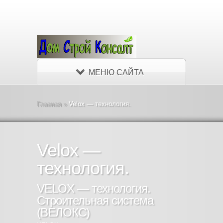
МЕНЮ САЙТА
Главная
»
Velox — технология.
Velox —
технология.
VELOX — технология.
Строительная система
(ВЕЛОКС)